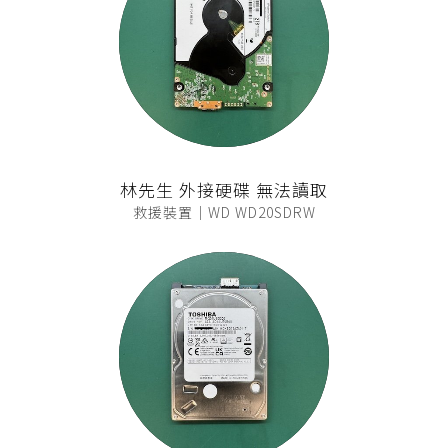
林先生 外接硬碟 無法讀取
救援裝置｜WD WD20SDRW