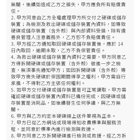
無關，後續如造成乙方之損失，甲方應負所有賠償責
任。
2. 甲方同意由乙方全權處理甲方所交付之硬碟或儲存
裝置；為檢測及救出硬碟或儲存裝置內資料，如導致
硬碟或儲存裝置（含外殼）與內部資料受損，除有違
善良管理人注意義務外，乙方恕不負賠償責任。
3. 甲方經乙方通知取回硬碟或儲存裝置後，應於 14
日內取回，逾期未取，乙方不負保管責任。
4. 為救出硬碟或儲存裝置內資料之需要，甲方同意乙
方得拆開硬碟或儲存裝置（含外殼）做進一步之檢
查，無須事先通知甲方；如因拆開硬碟（含外殼）導
致甲方喪失硬碟於保固期間得享之權利，甲方需自行
承擔，不得對乙方主張任何權利。
5. 如甲方交付硬碟或儲存裝置是可正常讀取，甲方需
確認硬碟或儲存裝置內資料已備份完成，因硬碟或儲
存裝置是消耗品，如後續發生任何爭議，與乙方無
關。
6. 甲方與乙方約定本硬碟線上送件單視為正本。
7. 甲方已從乙方網站或現場得知收費標準與服務流
程，並同意於標準內進行檢測與救援。
8. 甲方同意乙方拆開硬碟進行檢測或救援，經乙方拆