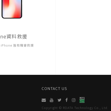
hone資料救援
iPhone 皆有機會救援
CONTACT US
Copyright © RDATA Technology Co., Ltd.