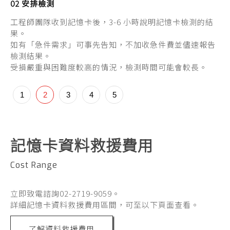
02 安排檢測
0
工程師團隊收到記憶卡後，3-6 小時說明記憶卡檢測的結
工
果。
1
如有「急件需求」可事先告知，不加收急件費並儘速報告
2
檢測結果。
3
受損嚴重與困難度較高的情況，檢測時間可能會較長。
4
如
1
2
3
4
5
記憶卡資料救援費用
Cost Range
立即致電諮詢02-2719-9059。
詳細記憶卡資料救援費用區間，可至以下頁面查看。
了解資料救援費用