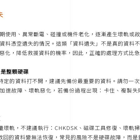
失
期使用、異常斷電、碰撞或機件老化，逐漸產生壞軌或
資料憑空遺失的情況。這類「資料遺失」不是真的資料
惡化，降低救援資料的機率，因此，正確的處理方式比急
不是整顆硬碟
特定的資料打不開，建議先備份最重要的資料。請勿一次
加速故障、壞軌惡化，若備份過程出現：卡住、複製失
復
量壞軌，不建議執行：CHKDSK、磁碟工具修復、壞軌
救回的資料變無法恢復，常見的風險不是硬碟故障，而是