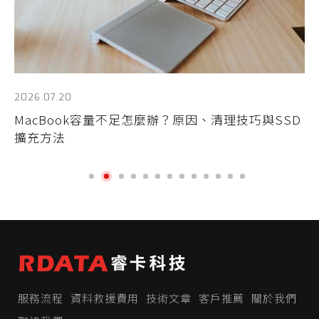
2026.07.20
20
一
MacBook容量不足怎麼辦？原因、清理技巧與SSD
硬
擴充方法
一
服務流程
資料救援費用
技術文章
客戶推薦
關於我們