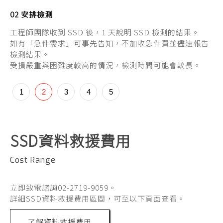
02 安排檢測
0
工程師團隊收到 SSD 後，1 天說明 SSD 檢測的結果。
工
如有「急件需求」可事先告知，不加收急件費並儘速報告
1
檢測結果。
2
受損嚴重與困難度較高的情況，檢測時間可能會較長。
3
4
如
1
2
3
4
5
SSD資料救援費用
Cost Range
立即致電諮詢02-2719-9059。
詳細SSD資料救援費用區間，可至以下頁面查看。
了解資料救援費用