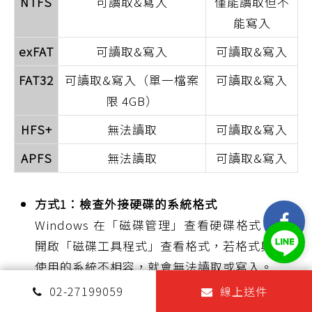
NTFS
可讀取&寫入
僅能讀取但不
能寫入
exFAT
可讀取&寫入
可讀取&寫入
FAT32
可讀取&寫入（單一檔案
可讀取&寫入
限 4GB）
HFS+
無法讀取
可讀取&寫入
APFS
無法讀取
可讀取&寫入
方式1：檢查外接硬碟的系統格式
Windows 在「磁碟管理」查看硬碟格式；Mac
開啟「磁碟工具程式」查看格式，若格式與目前
使用的系統不相容，就會無法讀取或寫入。
02-27199059
線上送件
方式2：用相容的電腦讀取並備份資料（資料重