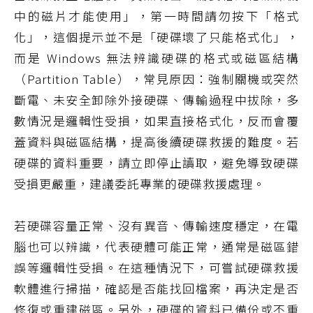
中的磁片才能使用」，第一時間請勿按下「格式
化」，這個提示並不是「硬碟壞了只能格式化」，
而是 Windows 無法辨識硬碟的格式或磁區結構
（Partition Table），常見原因：強制關機或突然
斷電、未安全卸除外接硬碟、傳輸過程中拔除，多
數情況是邏輯性受損，如果直接格式化，反而會覆
蓋資料與磁區結構，提高後續硬碟救援的難度。若
硬碟的資料重要，請立即停止讀取，避免導致硬碟
受損更嚴重，建議委託專業的硬碟救援處理。
若硬碟容量正常、沒有異音、傳輸速度穩定，在電
腦也可以辨識，代表硬體可能正常，通常是磁區錯
誤等邏輯性受損。在這種情況下，可嘗試硬碟救援
軟體進行掃描，確認是否能找回檔案，再決定是否
修復或重建磁區。另外，硬碟的資料已備份或不重