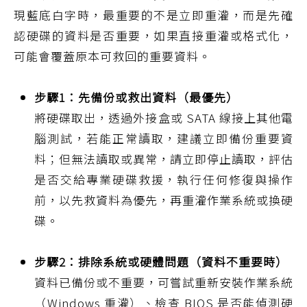
現藍底白字時，最重要的不是立即重灌，而是先確
認硬碟的資料是否重要，如果直接重灌或格式化，
可能會覆蓋原本可救回的重要資料。
步驟1：先備份或救出資料（最優先）
將硬碟取出，透過外接盒或 SATA 線接上其他電
腦測試，若能正常讀取，建議立即備份重要資
料；但無法讀取或異常，請立即停止讀取，評估
是否交給專業硬碟救援，執行任何修復與操作
前，以先救資料為優先，再重灌作業系統或換硬
碟。
步驟2：排除系統或硬體問題（資料不重要時）
資料已備份或不重要，可嘗試重新安裝作業系統
（Windows 重灌）、檢查 BIOS 是否能偵測硬