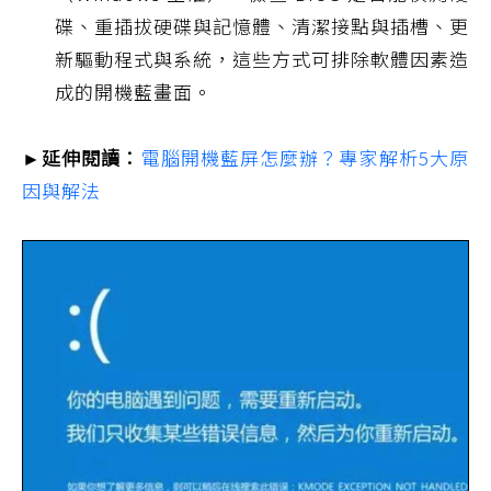
碟、重插拔硬碟與記憶體、清潔接點與插槽、更
新驅動程式與系統，這些方式可排除軟體因素造
成的開機藍畫面。
►延伸閱讀：
電腦開機藍屏怎麼辦？專家解析5大原
因與解法