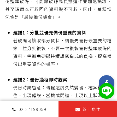
份整顆硬碟，可能讓硬碟高負擔運作並加速損壞，
甚至讓原本可救回的資料變不可救，因此，這種情
況像是「最後備份機會」。
建議1：分批並優先備份重要的資料
若硬碟可讀取部分資料，請優先備份最重要的檔
案，並分批複製，不要一次複製備份整顆硬碟的
資料，需避免硬碟持續讀寫造成的負擔，提高備
份出重要資料的機率。
建議2：備份過程即時觀察
備份時請留意：傳輸速度突然變慢、檔案複製卡
住、出現錯誤、當機或閃退，出現以上狀況，代
表硬碟已有壞軌或內部機件異常，請立即停止備
02-27199059
線上送件
份，因為只會讓壞軌範圍擴大，最終導致整顆硬