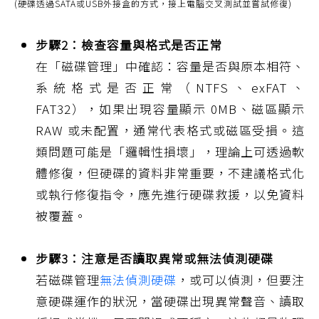
(硬碟透過SATA或USB外接盒的方式，接上電腦交叉測試並嘗試修復)
步驟2：檢查容量與格式是否正常
在「磁碟管理」中確認：容量是否與原本相符、
系統格式是否正常（NTFS、exFAT、
FAT32），如果出現容量顯示 0MB、磁區顯示
RAW 或未配置，通常代表格式或磁區受損。這
類問題可能是「邏輯性損壞」，理論上可透過軟
體修復，但硬碟的資料非常重要，不建議格式化
或執行修復指令，應先進行硬碟救援，以免資料
被覆蓋。
步驟3：注意是否讀取異常或無法偵測硬碟
若磁碟管理
無法偵測硬碟
，或可以偵測，但要注
意硬碟運作的狀況，當硬碟出現異常聲音、讀取