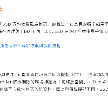
茫
「SSD 資料救援難度極高」的說法，這是真的嗎？如果不
儲存原理與 HDD 不同，因此 SSD 在誤刪檔案後幾乎無
D壞掉怎麼救？專家修復與救援流程
具備 Trim 指令與垃圾資料回收機制（GC），這兩項功
troller 將被刪除的區塊標記為「可釋放空間」，Tr
樣下次能快速寫入新資料，因此與傳統硬碟不同，SSD 完