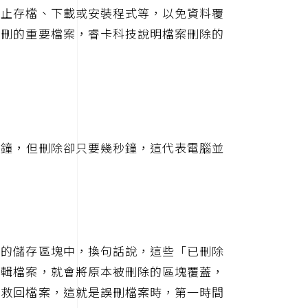
停止存檔、下載或安裝程式等，以免資料覆
誤刪的重要檔案，睿卡科技說明檔案刪除的
分鐘，但刪除卻只要幾秒鐘，這代表電腦並
碟的儲存區塊中，換句話說，這些「已刪除
編輯檔案，就會將原本被刪除的區塊覆蓋，
法救回檔案，這就是誤刪檔案時，第一時間