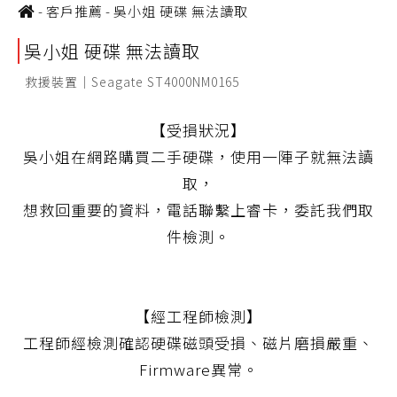
-
客戶推薦
-
吳小姐 硬碟 無法讀取
吳小姐 硬碟 無法讀取
救援裝置｜Seagate ST4000NM0165
【受損狀況】
吳小姐在網路購買二手硬碟，使用一陣子就無法讀
取，
想救回重要的資料，電話聯繫上睿卡，委託我們取
件檢測。
【經工程師檢測】
工程師經檢測確認硬碟磁頭受損、磁片磨損嚴重、
Firmware異常。