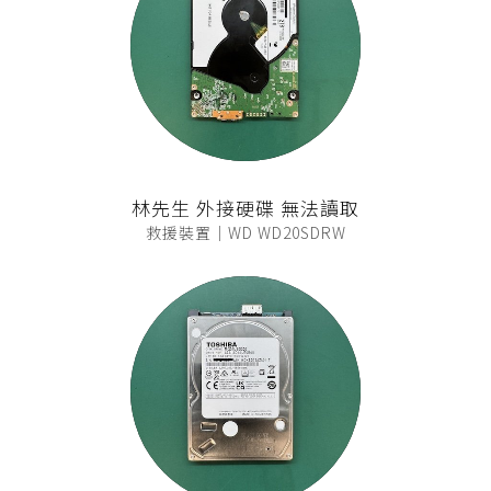
林先生 外接硬碟 無法讀取
救援裝置｜WD WD20SDRW