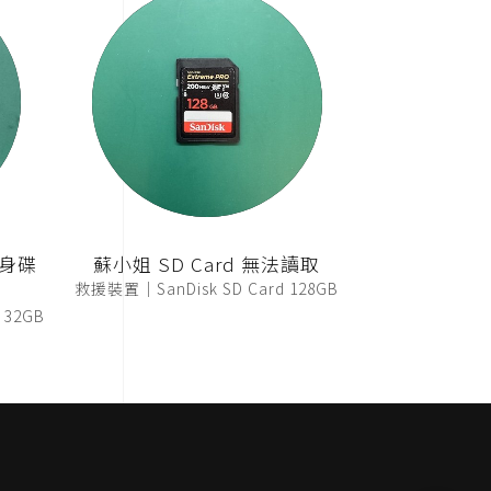
隨身碟
蘇小姐 SD Card 無法讀取
救援裝置｜SanDisk SD Card 128GB
32GB