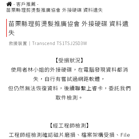
-
客戶推薦
-
苗栗縣理剪燙髮推廣協會 外接硬碟 資料遺失
苗栗縣理剪燙髮推廣協會 外接硬碟 資料遺
失
救援裝置｜Transcend TS1TSJ25D3W
【受損狀況】
使用者林小姐的外接硬碟，在電腦發現資料都消
失，自行有嘗試過網路軟體，
但仍然無法恢復資料，後續聯繫上睿卡，委託我們
取件檢測。
【經工程師檢測】
工程師經檢測確認磁片磨損、檔案架構受損、File