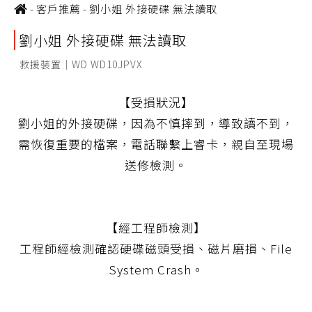
-
客戶推薦
-
劉小姐 外接硬碟 無法讀取
劉小姐 外接硬碟 無法讀取
救援裝置｜WD WD10JPVX
【受損狀況】
劉小姐的外接硬碟，因為不慎摔到，導致讀不到，
需恢復重要的檔案，電話聯繫上睿卡，親自至現場
送修檢測。
【經工程師檢測】
工程師經檢測確認硬碟磁頭受損、磁片磨損、File
System Crash。