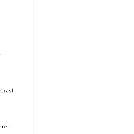
。
Crash。
re，