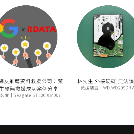
T網友推薦資料救援公司：蔡
林先生 外接硬碟 無法
生硬碟救援成功案例分享
救援裝置｜WD WD20SDR
置｜Seagate ST2000LM007