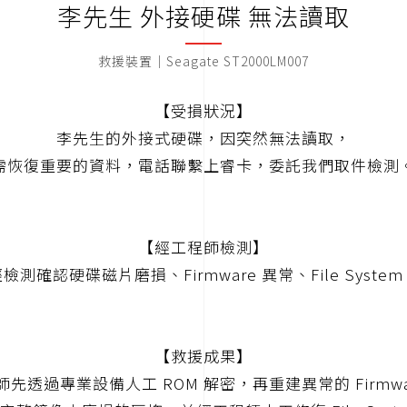
李先生 外接硬碟 無法讀取
救援裝置｜Seagate ST2000LM007
【受損狀況】
李先生的外接式硬碟，因突然無法讀取，
需恢復重要的資料，電話聯繫上睿卡，委託我們取件檢測
【經工程師檢測】
測確認硬碟磁片磨損、Firmware 異常、File System 
【救援成果】
師先透過專業設備人工 ROM 解密，再重建異常的 Firmwa