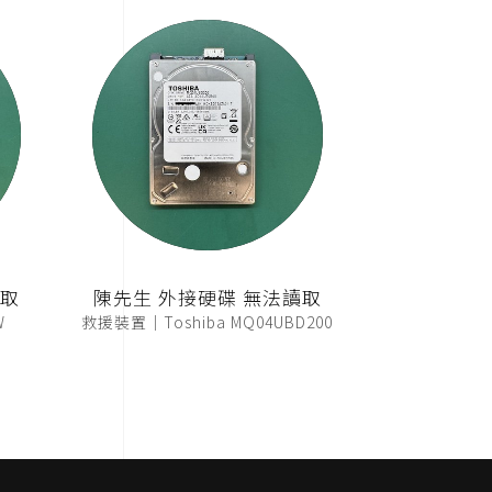
讀取
陳先生 外接硬碟 無法讀取
W
救援裝置｜Toshiba MQ04UBD200