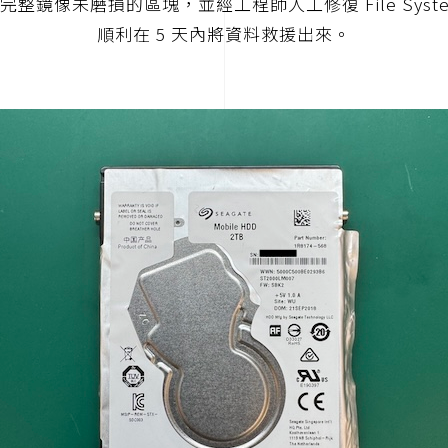
完整鏡像未磨損的區塊，並經工程師人工修復 File Syst
順利在 5 天內將資料救援出來。