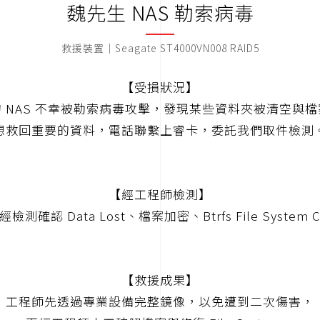
魏先生 NAS 勒索病毒
救援裝置｜Seagate ST4000VN008 RAID5
【受損狀況】
 NAS 不幸被勒索病毒攻擊，發現某些資料夾被清空與
想救回重要的資料，電話聯繫上睿卡，委託我們取件檢測
【經工程師檢測】
檢測確認 Data Lost、檔案加密、Btrfs File System C
【救援成果】
工程師先透過專業設備完整鏡像，以免遭到二次傷害，