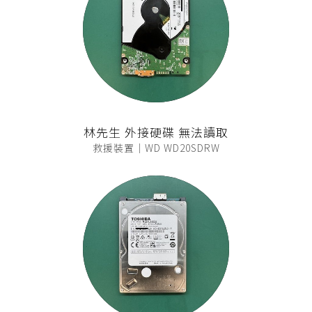
林先生 外接硬碟 無法讀取
救援裝置｜WD WD20SDRW