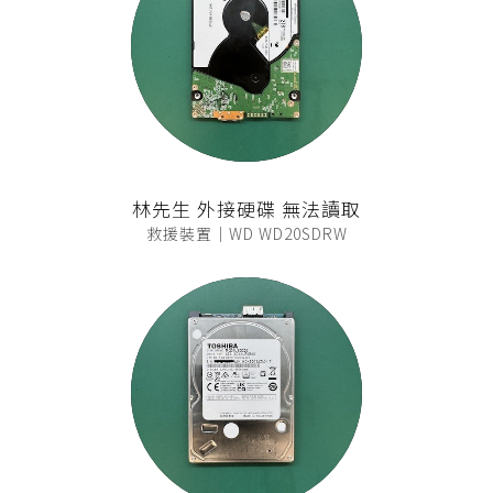
林先生 外接硬碟 無法讀取
救援裝置｜WD WD20SDRW