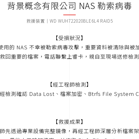
背景概念有限公司 NAS 勒索病毒
救援裝置｜WD WUH722020BLE6L4 RAID5
【受損狀況】
使用的 NAS 不幸被勒索病毒攻擊，重要資料被清除與被
救回重要的檔案，電話聯繫上睿卡，親自至現場送修檢
【經工程師檢測】
檢測確認 Data Lost、檔案加密、Btrfs File System C
【救援成果】
師先透過專業設備完整鏡像，再經工程師深層分析檔案