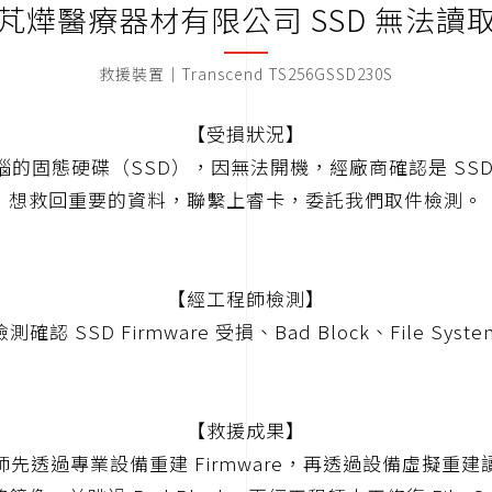
芃燁醫療器材有限公司 SSD 無法讀
救援裝置｜Transcend TS256GSSD230S
【受損狀況】
腦的固態硬碟（SSD），因無法開機，經廠商確認是 SSD
想救回重要的資料，聯繫上睿卡，委託我們取件檢測。
【經工程師檢測】
認 SSD Firmware 受損、Bad Block、File Syste
【救援成果】
師先透過專業設備重建 Firmware，再透過設備虛擬重建