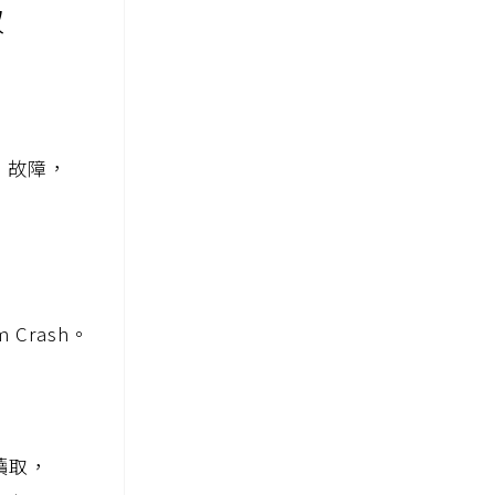
取
 故障，
m Crash。
讀取，