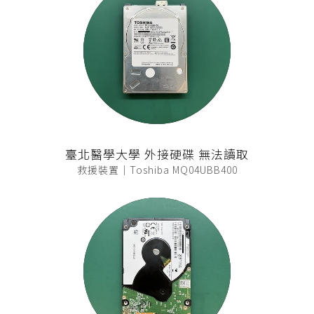
臺北醫學大學 外接硬碟 無法讀取
救援裝置｜Toshiba MQ04UBB400