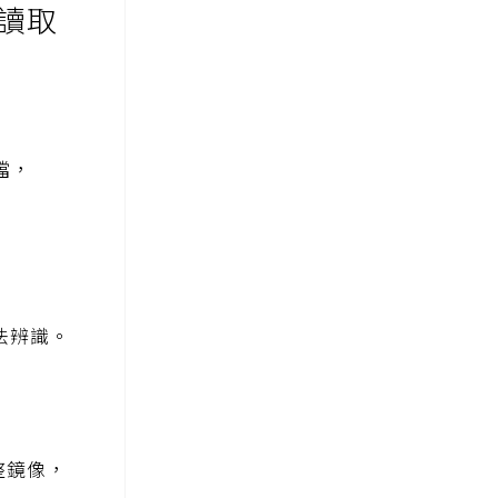
法讀取
檔，
法辨識。
整鏡像，