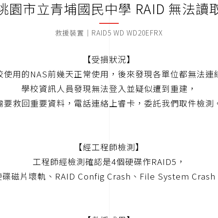
桃園市立青埔國民中學 RAID 無法讀
救援裝置｜RAID5 WD WD20EFRX
【受損狀況】
校使用的NAS前幾天正常使用，後來發現各單位都無法連
學校資訊人員發現無法登入並疑似遭到重建，
需要救回重要資料，電話連絡上睿卡，委託我們取件檢測
【經工程師檢測】
工程師經檢測確認是4個硬碟作RAID5，
碟磁片壞軌、RAID Config Crash、File System Cras