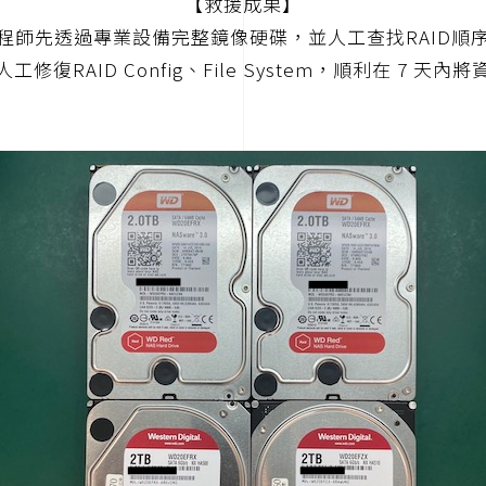
【救援成果】
程師先透過專業設備完整鏡像硬碟，並人工查找RAID順
修復RAID Config、File System，順利在 7 天