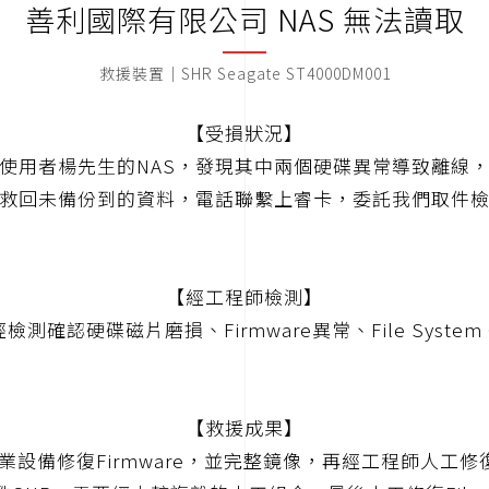
善利國際有限公司 NAS 無法讀取
救援裝置｜SHR Seagate ST4000DM001
【受損狀況】
使用者楊先生的NAS，發現其中兩個硬碟異常導致離線
救回未備份到的資料，電話聯繫上睿卡，委託我們取件
【經工程師檢測】
檢測確認硬碟磁片磨損、Firmware異常、File System C
【救援成果】
設備修復Firmware，並完整鏡像，再經工程師人工修復RAI