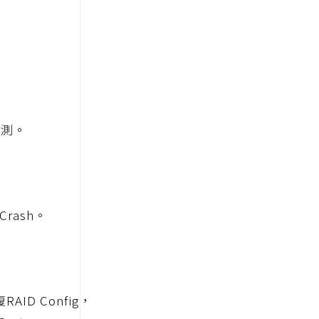
，
檢測。
rash。
D Config，