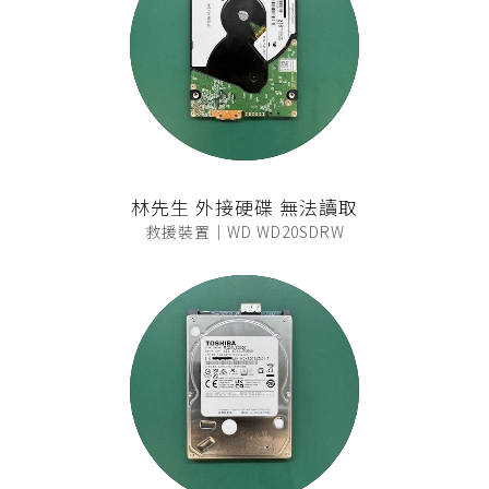
林先生 外接硬碟 無法讀取
救援裝置｜WD WD20SDRW