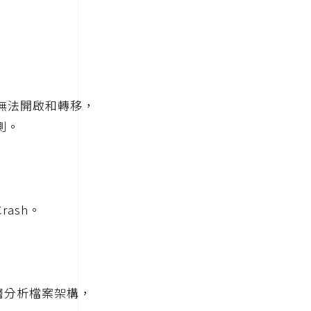
無法開啟和轉移，
測。
Crash。
層分析檔案架構，