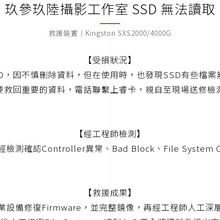
玖參玖陸攝影工作室 SSD 無法讀取
救援裝置｜Kingston SXS2000/4000G
【受損狀況】
SD，因不慎刪除資料，但在使用時，也發現SSD有些檔案
要救回重要的資料，電話聯繫上睿卡，親自至現場送修檢
【經工程師檢測】
測確認Controller異常、Bad Block、File System 
【救援成果】
業設備修復Firmware，並完整鏡像，再經工程師人工深