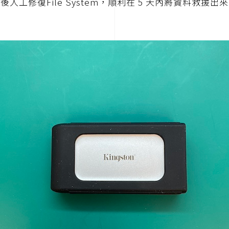
後人工修復File System，順利在 5 天內將資料救援出