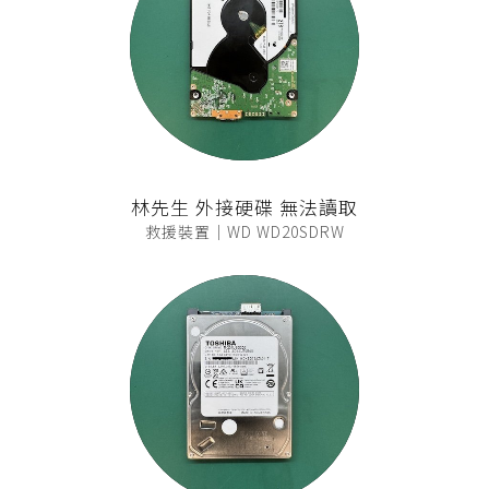
林先生 外接硬碟 無法讀取
救援裝置｜WD WD20SDRW