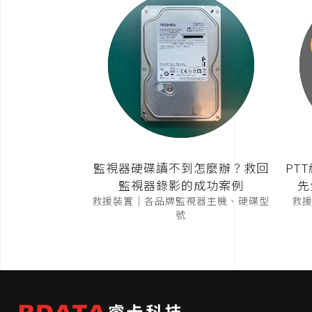
監視器硬碟讀不到怎麼辦？救回
PT
監視器錄影的成功案例
先
救援裝置｜各品牌監視器主機、硬碟型
救援裝
號