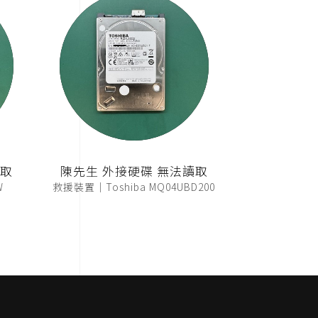
讀取
陳先生 外接硬碟 無法讀取
W
救援裝置｜Toshiba MQ04UBD200