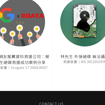
T網友推薦資料救援公司：蔡
林先生 外接硬碟 無法
生硬碟救援成功案例分享
救援裝置｜WD WD20SDR
置｜Seagate ST2000LM007
CONTACT US