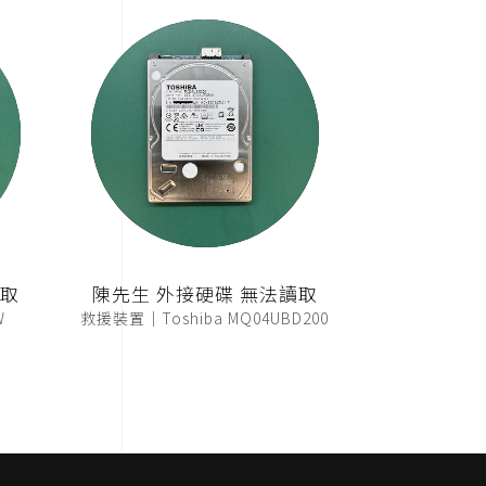
讀取
陳先生 外接硬碟 無法讀取
W
救援裝置｜Toshiba MQ04UBD200