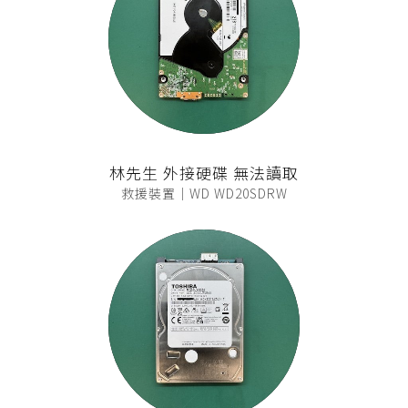
林先生 外接硬碟 無法讀取
救援裝置｜WD WD20SDRW