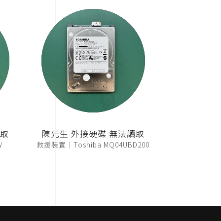
讀取
陳先生 外接硬碟 無法讀取
W
救援裝置｜Toshiba MQ04UBD200