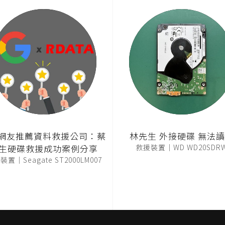
T網友推薦資料救援公司：蔡
林先生 外接硬碟 無法
生硬碟救援成功案例分享
救援裝置｜WD WD20SDR
置｜Seagate ST2000LM007