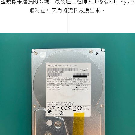
整鏡像未磨損的區塊，最後經工程師人工修復File Syst
順利在 5 天內將資料救援出來。