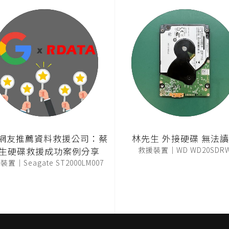
T網友推薦資料救援公司：蔡
林先生 外接硬碟 無法
生硬碟救援成功案例分享
救援裝置｜WD WD20SDR
置｜Seagate ST2000LM007