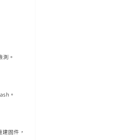
，
檢測。
ash。
重建固件，