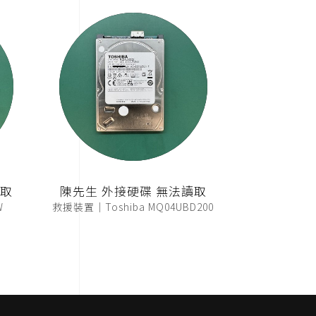
讀取
陳先生 外接硬碟 無法讀取
W
救援裝置｜Toshiba MQ04UBD200