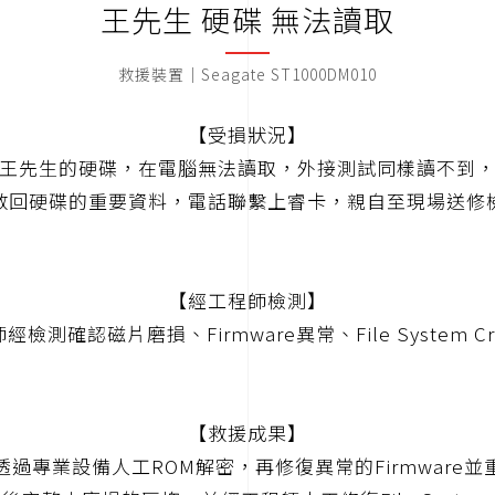
王先生 硬碟 無法讀取
救援裝置｜Seagate ST1000DM010
【受損狀況】
王先生的硬碟，在電腦無法讀取，外接測試同樣讀不到
救回硬碟的重要資料，電話聯繫上睿卡，親自至現場送修
【經工程師檢測】
經檢測確認磁片磨損、Firmware異常、File System Cr
【救援成果】
透過專業設備人工ROM解密，再修復異常的Firmware並