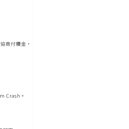
客協商付贖金，
，
 Crash。