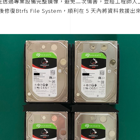
先透過專業設備完整鏡像，避免二次傷害，並經工程師人
後修復Btrfs File System，順利在 5 天內將資料救援出