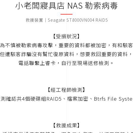
小老闆寢具店 NAS 勒索病毒
救援裝置｜Seagate ST8000VN004 RAID5
【受損狀況】
因為不慎被勒索病毒攻擊，重要的資料都被加密，有和駭
但遭駭客詐騙沒有幫忙復原資料，想要救回重要的資料
電話聯繫上睿卡，自行至現場送修檢測。
【經工程師檢測】
確認共4個硬碟組RAID5、檔案加密、Btrfs File System
【救援成果】