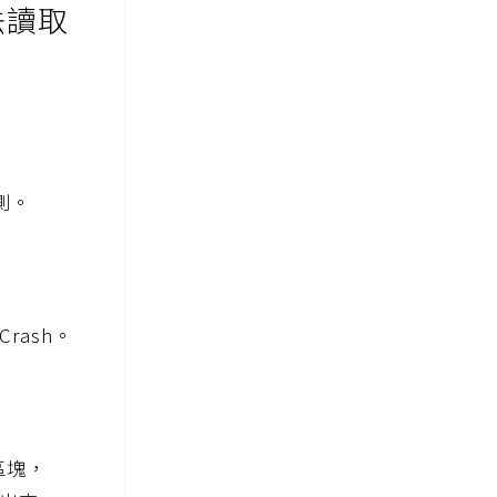
法讀取
測。
rash。
區塊，