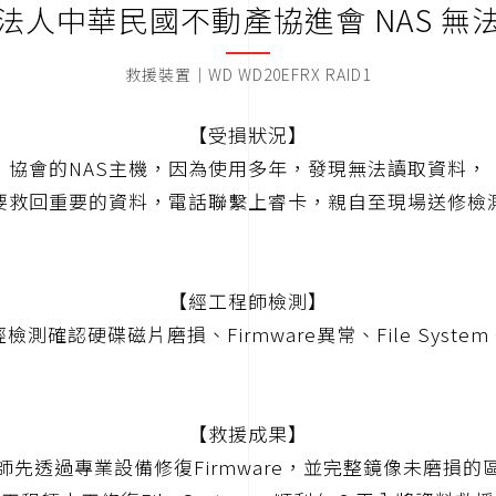
法人中華民國不動產協進會 NAS 無
救援裝置｜WD WD20EFRX RAID1
【受損狀況】
協會的NAS主機，因為使用多年，發現無法讀取資料，
要救回重要的資料，電話聯繫上睿卡，親自至現場送修檢
【經工程師檢測】
檢測確認硬碟磁片磨損、Firmware異常、File System C
【救援成果】
師先透過專業設備修復Firmware，並完整鏡像未磨損的