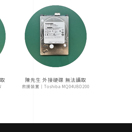
讀取
陳先生 外接硬碟 無法讀取
W
救援裝置｜Toshiba MQ04UBD200