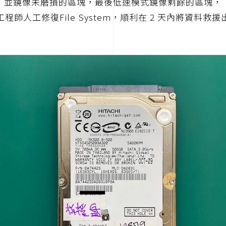
並鏡像未磨損的區塊，最後低速模式鏡像剩餘的區塊，
程師人工修復File System，順利在 2 天內將資料救