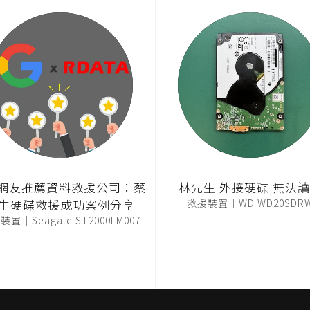
T網友推薦資料救援公司：蔡
林先生 外接硬碟 無法
生硬碟救援成功案例分享
救援裝置｜WD WD20SDR
置｜Seagate ST2000LM007