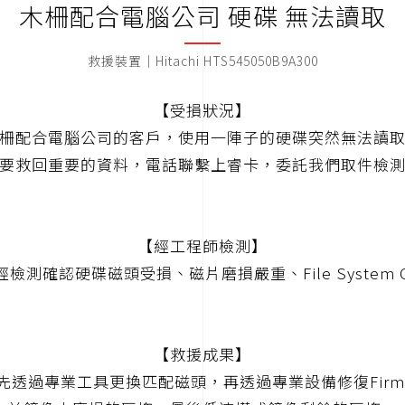
木柵配合電腦公司 硬碟 無法讀取
救援裝置｜Hitachi HTS545050B9A300
【受損狀況】
柵配合電腦公司的客戶，使用一陣子的硬碟突然無法讀
要救回重要的資料，電話聯繫上睿卡，委託我們取件檢
【經工程師檢測】
檢測確認硬碟磁頭受損、磁片磨損嚴重、File System C
【救援成果】
先透過專業工具更換匹配磁頭，再透過專業設備修復Firmw