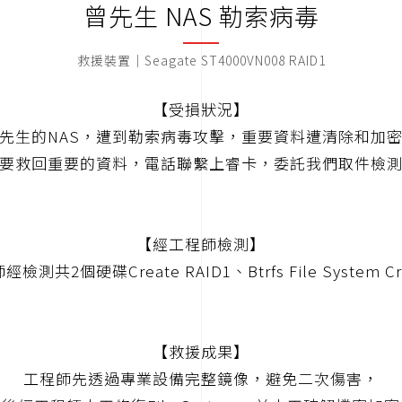
曾先生 NAS 勒索病毒
救援裝置｜Seagate ST4000VN008 RAID1
【受損狀況】
先生的NAS，遭到勒索病毒攻擊，重要資料遭清除和加
要救回重要的資料，電話聯繫上睿卡，委託我們取件檢
【經工程師檢測】
檢測共2個硬碟Create RAID1、Btrfs File System C
【救援成果】
工程師先透過專業設備完整鏡像，避免二次傷害，