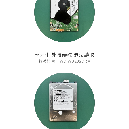
林先生 外接硬碟 無法讀取
救援裝置｜WD WD20SDRW