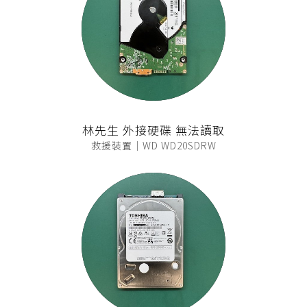
林先生 外接硬碟 無法讀取
救援裝置｜WD WD20SDRW