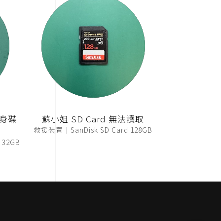
隨身碟
蘇小姐 SD Card 無法讀取
救援裝置｜SanDisk SD Card 128GB
32GB