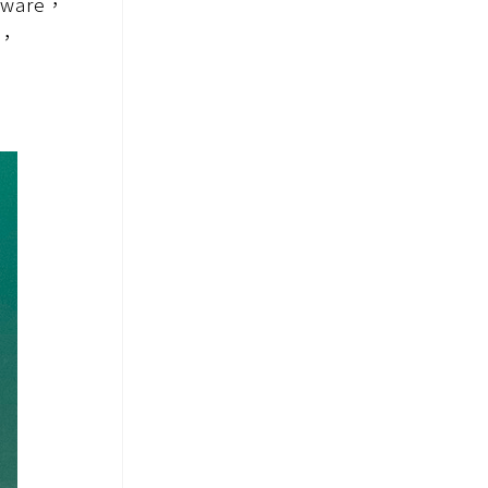
are，
m，