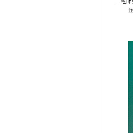
工程師
並