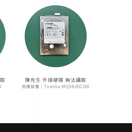
讀取
陳先生 外接硬碟 無法讀取
W
救援裝置｜Toshiba MQ04UBD200