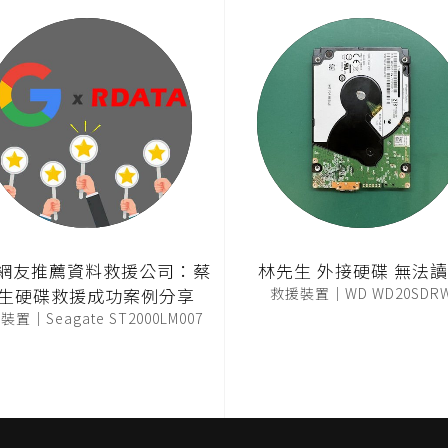
T網友推薦資料救援公司：蔡
林先生 外接硬碟 無法
生硬碟救援成功案例分享
救援裝置｜WD WD20SDR
置｜Seagate ST2000LM007