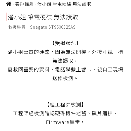
-
客戶推薦
-
潘小姐 筆電硬碟 無法讀取
潘小姐 筆電硬碟 無法讀取
救援裝置｜Seagate ST9500325AS
【受損狀況】
潘小姐筆電的硬碟，因為無法開機，外接測試一樣
無法讀取，
需救回重要的資料，電話聯繫上睿卡，親自至現場
送修檢測。
【經工程師檢測】
工程師經檢測確認硬碟機件老舊、磁片磨損、
Firmware異常。