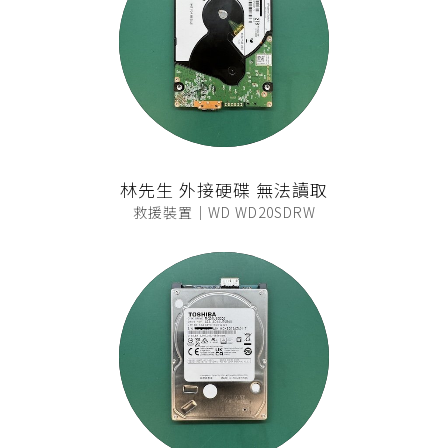
林先生 外接硬碟 無法讀取
救援裝置｜WD WD20SDRW