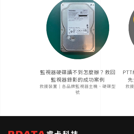
監視器硬碟讀不到怎麼辦？救回
PT
監視器錄影的成功案例
先
救援裝置｜各品牌監視器主機、硬碟型
救援裝
號