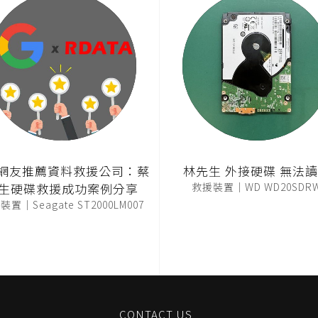
T網友推薦資料救援公司：蔡
林先生 外接硬碟 無法
生硬碟救援成功案例分享
救援裝置｜WD WD20SDR
置｜Seagate ST2000LM007
CONTACT US