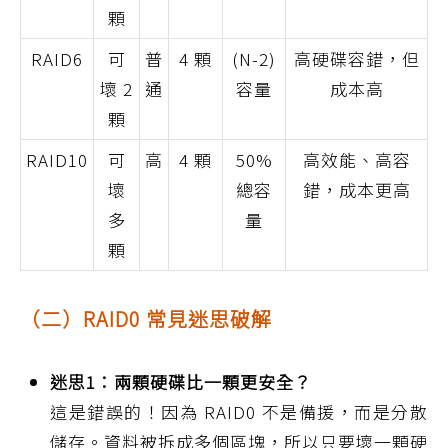
顆
RAID6
可
普
4 顆
(N-2)
高硬碟容錯，但
壞 2
通
容量
成本高
顆
RAID10
可
高
4 顆
50%
高效能、高容
壞
總容
錯，成本更高
多
量
顆
（二）RAID0 常見迷思破解
迷思1：兩顆硬碟比一顆更安全？
這是錯誤的！因為 RAID0 不是備援，而是分散
儲存。資料被拆成多個區塊，所以只要壞一顆硬