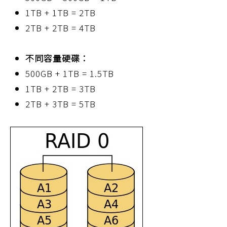
1TB + 1TB = 2TB
2TB + 2TB = 4TB
不同容量硬碟：
500GB + 1TB = 1.5TB
1TB + 2TB = 3TB
2TB + 3TB = 5TB