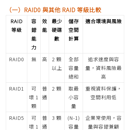
（一）RAID0 與其他 RAID 等級比較
RAID
容
效
最少
儲存
適合環境與風險
等級
錯
能
硬碟
空間
能
數
計算
力
RAID0
無
高
2 顆
全部
追求速度與容
以上
容量
量，資料風險最
總和
高
RAID1
可
普
2 顆
取最
重視資料保護，
壞 1
通
小容
空間利用低
顆
量
RAID5
可
普
3 顆
(N-1)
企業常使用，容
壞 1
通
容量
量與容錯兼顧