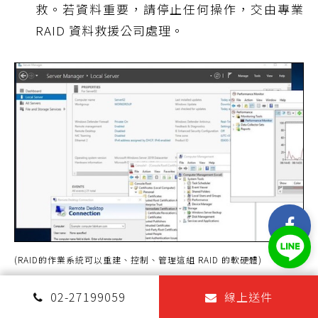
救。若資料重要，請停止任何操作，交由專業
RAID 資料救援公司處理。
(RAID的作業系統可以重建、控制、管理這組 RAID 的軟硬體)
02-27199059
線上送件
（三）RAID 主機硬體或控制器異常