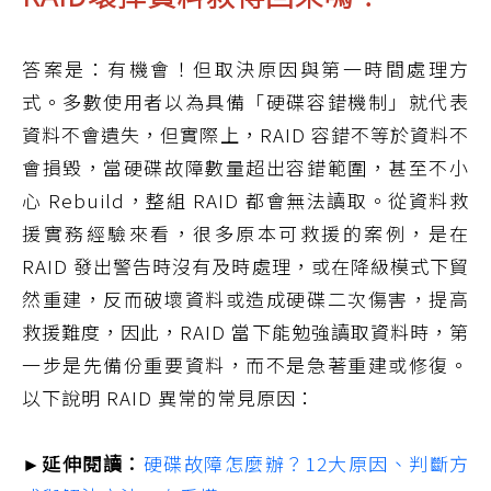
答案是：有機會！但取決原因與第一時間處理方
式。多數使用者以為具備「硬碟容錯機制」就代表
資料不會遺失，但實際上，RAID 容錯不等於資料不
會損毀，當硬碟故障數量超出容錯範圍，甚至不小
心 Rebuild，整組 RAID 都會無法讀取。從資料救
援實務經驗來看，很多原本可救援的案例，是在
RAID 發出警告時沒有及時處理，或在降級模式下貿
然重建，反而破壞資料或造成硬碟二次傷害，提高
救援難度，因此，RAID 當下能勉強讀取資料時，第
一步是先備份重要資料，而不是急著重建或修復。
以下說明 RAID 異常的常見原因：
►延伸閱讀：
硬碟故障怎麼辦？12大原因、判斷方