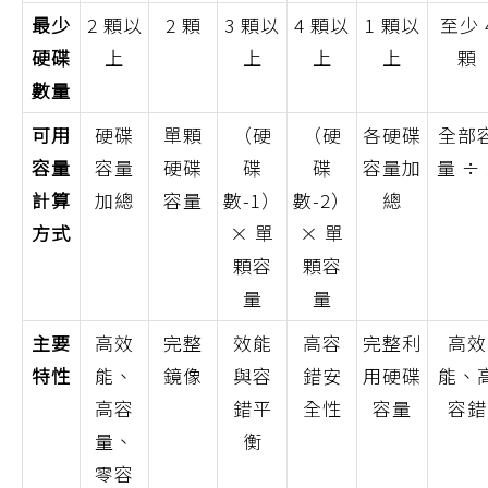
最少
2 顆以
2 顆
3 顆以
4 顆以
1 顆以
至少 
硬碟
上
上
上
上
顆
數量
可用
硬碟
單顆
（硬
（硬
各硬碟
全部
容量
容量
硬碟
碟
碟
容量加
量 ÷ 
計算
加總
容量
數-1）
數-2）
總
方式
× 單
× 單
顆容
顆容
量
量
主要
高效
完整
效能
高容
完整利
高效
特性
能、
鏡像
與容
錯安
用硬碟
能、
高容
錯平
全性
容量
容錯
量、
衡
零容