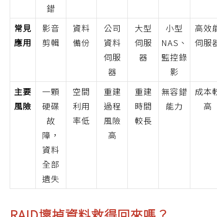
錯
常見
影音
資料
公司
大型
小型
高效
應用
剪輯
備份
資料
伺服
NAS、
伺服
伺服
器
監控錄
器
影
主要
一顆
空間
重建
重建
無容錯
成本
風險
硬碟
利用
過程
時間
能力
高
故
率低
風險
較長
障，
高
資料
全部
遺失
RAID壞掉資料救得回來嗎？