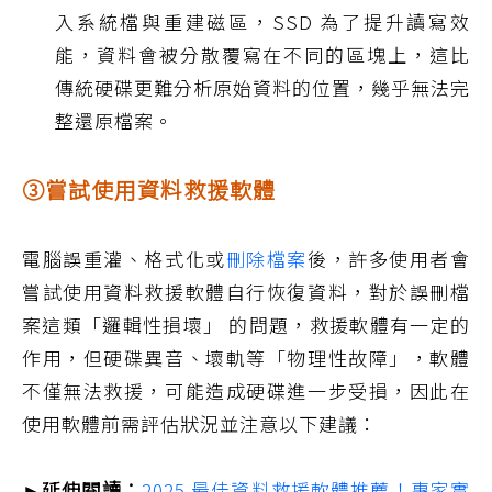
入系統檔與重建磁區，SSD 為了提升讀寫效
能，資料會被分散覆寫在不同的區塊上，這比
傳統硬碟更難分析原始資料的位置，幾乎無法完
整還原檔案。
③嘗試使用資料救援軟體
電腦誤重灌、格式化或
刪除檔案
後，許多使用者會
嘗試使用資料救援軟體自行恢復資料，對於誤刪檔
案這類「邏輯性損壞」 的問題，救援軟體有一定的
作用，但硬碟異音、壞軌等「物理性故障」，軟體
不僅無法救援，可能造成硬碟進一步受損，因此在
使用軟體前需評估狀況並注意以下建議：
►延伸閱讀：
2025 最佳資料救援軟體推薦！專家實